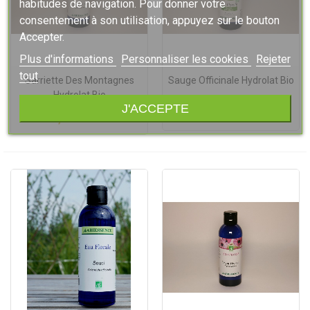
habitudes de navigation. Pour donner votre
consentement à son utilisation, appuyez sur le bouton
Accepter.
Plus d'informations
Personnaliser les cookies
Rejeter
tout
Sarriette Des Montagnes
Sauge Officinale Hydrolat Bio
Hydrolat Bio
J'ACCEPTE
5,60 €
TTC
5,60 €
TTC