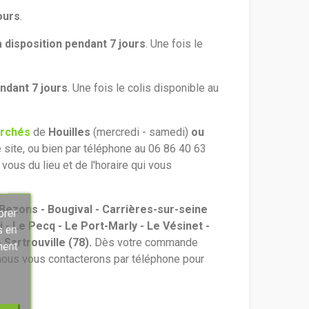
ours
.
à disposition pendant 7 jours
. Une fois le
endant 7 jours
. Une fois le colis disponible au
rchés
de
Houilles
(mercredi - samedi)
ou
site, ou bien par téléphone au 06 86 40 63
ous du lieu et de l'horaire qui vous
Bezons - Bougival - Carrières-sur-seine
orer
i - Le Pecq - Le Port-Marly - Le Vésinet -
s en
 Sartrouville
(78).
Dès votre commande
ment
 nous vous contacterons par téléphone pour