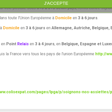
J'ACCEPTE
par voie postale sous
J+3 à J+5 selon pays
, remis contre signa
 dans toute l'Union Européenne à
Domicile
en
3 à 6 jours
.
 à
Domicile
en
3 à 6 jours
en
Allemagne, Autriche, Belgique, 
n en
Point
Relais
en
3 à 4 jours
, en
Belgique, Espagne et Lux
uis la France vers tous les pays de l'union Européenne
http://w
www.
colisexpat
.com/pages/lpga/p/soignons-nos-assiettes/p