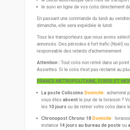
le suivi en ligne de vos colis directement 
En passant une commande du lundi au vendredi
dimanche, elle sera expédiée le lundi.
Tous les transporteurs que nous avons sélecti
annoncés. Des périodes à fort trafic (Noël) ou
responsable des retards d'acheminement.
Attention :
Tout colis non retiré dans un point
Assiettes. Si le colis n'est pas réclamé au pl
FRANCE METROPOLITAINE, CORSE ET M
La poste Colissimo
Domicile
: acheminé p
vous êtes
absent
le jour de la livraison ? 
les
10 jours
ou de retirer votre colis dans l
Chronopost Chrono 18
Domicile
: livrais
instance
14 jours au bureau de poste
ou