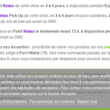
nt
Relais
de votre choix en
3 à 4 jours
, à disposition pendant
8 j
elais
Pick Up
de votre choix, en
3 à 4 jours
en jours ouvrables,
i de son arrivée par email ou SMS.
press en
Point
Relais
le lendemain avant 13 h
,
à disposition p
 email ou SMS.
s nos Assiettes
: possibilité de retirer vos produits sur nos
ma
otre siège à
Port-Marly
(78). Dès votre commande passée sur le 
es.fr, nous vous contacterons par téléphone pour convenir avec v
 Assiettes
:
Uniquement pour les communes
d'Aigrement - 
ite Web utilise ses propres cookies et ceux de tiers pour améli
 - Fourqueux - Houilles - L'Etang-la-Ville - Le Mesnil-le-Ro
 services et vous montrer des publicités liées à vos préférence
-Marly - Marly-le-Roi - Montesson - Saint-Germain-en-Laye -
lysant vos habitudes de navigation. Pour donner votre consente
u 06 86 40 63 68, par mail à contact@soignons-nos-assiettes.fr,
n utilisation, appuyez sur le bouton Accepter.
raire souhaité.
s d'informations
Personnaliser les cookies
Rejeter tout