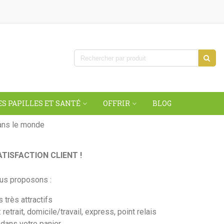
S PAPILLES ET SANTÉ
OFFRIR
BLOG
dans le monde
ATISFACTION CLIENT !
vous proposons :
 très attractifs
retrait, domicile/travail, express, point relais
 dans votre panier