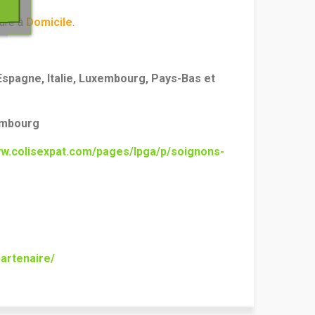
ture à
Domicile
.
Espagne, Italie, Luxembourg, Pays-Bas et
embourg
ww.
colisexpat
.com/pages/lpga/p/soignons-
artenaire/