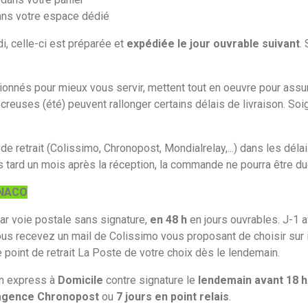
dans votre espace dédié
, celle-ci est préparée et
expédiée le jour ouvrable suivant
.
onnés pour mieux vous servir, mettent tout en oeuvre pour assure
 creuses (été) peuvent rallonger certains délais de livraison. So
 de retrait (Colissimo, Chronopost, Mondialrelay,...) dans les dél
us tard un mois après la réception, la commande ne pourra être du
ONACO
ar voie postale sans signature,
en 48 h
en jours ouvrables. J-1 av
Vous recevez un mail de Colissimo vous proposant de choisir sur 
e point de retrait La Poste de votre choix dès le lendemain.
on express à
Domicile
contre signature le
lendemain avant 18 h
agence Chronopost
ou
7 jours en point relais
.