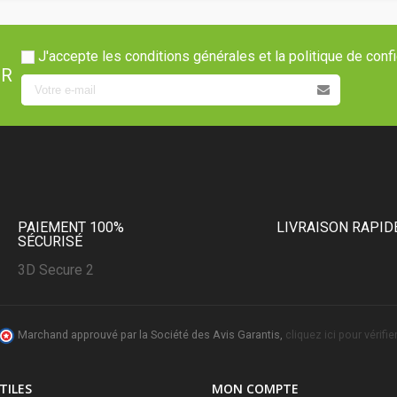
J'accepte les conditions générales et la politique de confi
ER
PAIEMENT 100%
LIVRAISON RAPID
SÉCURISÉ
3D Secure 2
Marchand approuvé par la Société des Avis Garantis,
cliquez ici pour vérifier
TILES
MON COMPTE