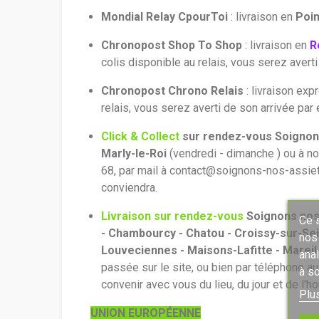
Mondial Relay CpourToi
: livraison en
Poi
Chronopost Shop To Shop
: livraison en
R
colis disponible au relais, vous serez avert
Chronopost Chrono
Relais
: livraison ex
relais, vous serez averti de son arrivée par
Click & Collect
sur rendez-vous
Soignon
Marly-le-Roi
(vendredi - dimanche ) ou à n
68, par mail à contact@soignons-nos-assiett
conviendra.
Livraison sur rendez-vous
Soignons nos
Ce s
- Chambourcy - Chatou - Croissy-sur-Seine
nos
Louveciennes - Maisons-Lafitte - Mareil
ana
passée sur le site, ou bien par téléphone a
à so
convenir avec vous du lieu, du jour et de l'ho
Plu
UNION EUROPÉENNE