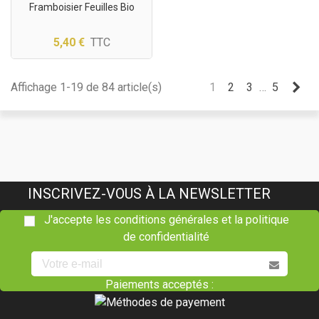
Framboisier Feuilles Bio
5,40 €
TTC
(1 avis)
Sui
Affichage 1-19 de 84 article(s)
1
2
3
…
5
INSCRIVEZ-VOUS À LA NEWSLETTER
J'accepte les conditions générales et la politique
de confidentialité
Paiements acceptés :