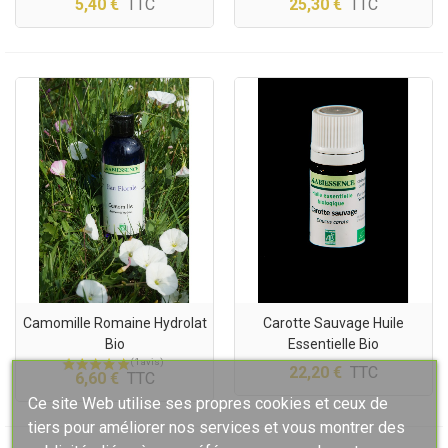
5,40 €
TTC
25,30 €
TTC
Camomille Romaine Hydrolat
Carotte Sauvage Huile
Bio
Essentielle Bio
22,20 €
TTC
6,60 €
TTC
Ce site Web utilise ses propres cookies et ceux de
tiers pour améliorer nos services et vous montrer des