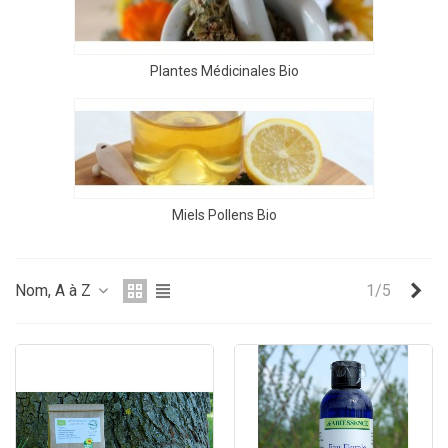
Plantes Médicinales Bio
Miels Pollens Bio
Sui
Nom, A à Z
1/5