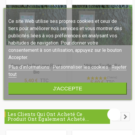
Ce site Web utilise ses propres cookies et ceux de
tiers pour améliorer nos services et vous montrer des
publicités liées à vos préférences en analysant vos
habitudes de navigation. Pour donner votre
consentement à son utilisation, appuyez sur le bouton
Accepter.
Camomille Romaine Fleurs
Mélisse Feuilles Bio
Plus d'informations
Personnaliser les cookies
Rejeter
Bio
tout
5,40 €
TTC
5,40 €
TTC
J'ACCEPTE
Les Clients Qui Ont Acheté Ce
Produit Ont Également Acheté...