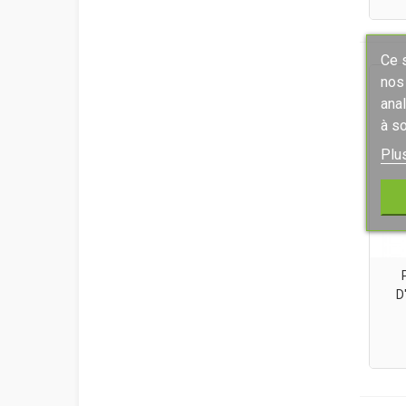
Ce s
nos
ana
à so
Plu
D