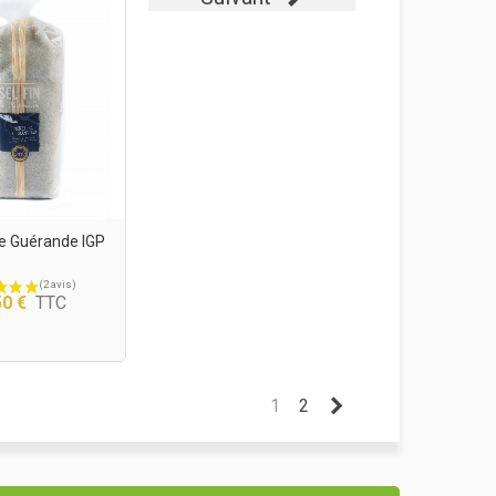
De Guérande IGP
50 €
TTC
Suivant
1
2