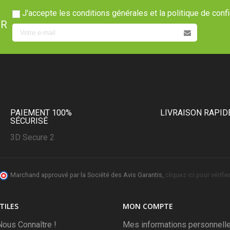
J'accepte les conditions générales et la politique de confi
ER
PAIEMENT 100%
LIVRAISON RAPID
SÉCURISÉ
3D Secure 2
Marchand approuvé par la Société des Avis Garantis,
cliquez ici pour vérifier
TILES
MON COMPTE
ous Connaître !
Mes informations personnell