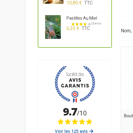
10,80 €
TTC
M
Pastilles Au Miel
C
6,20 €
TTC
1
Nom, 
Bout