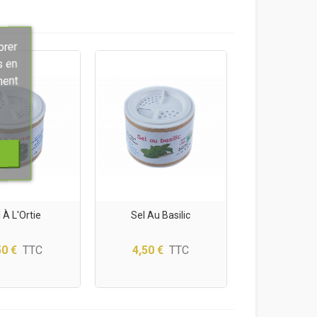
orer
s en
ment
 À L'Ortie
Sel Au Basilic
50 €
TTC
4,50 €
TTC
(1 avis)