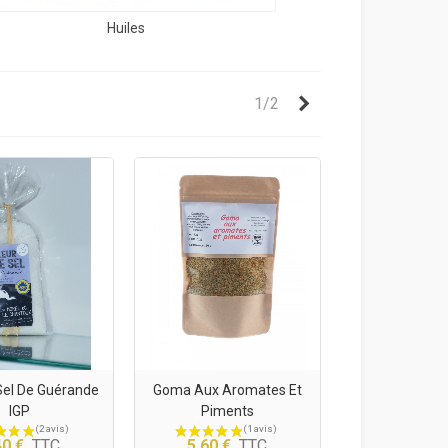
Huiles
Suivant
1/2
is)
Sel De Guérande
Goma Aux Aromates Et
IGP
Piments
40 €
TTC
5,60 €
TTC