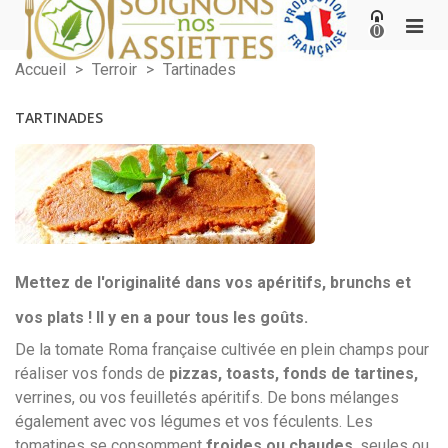
0
Accueil
>
Terroir
>
Tartinades
TARTINADES
Mettez de l'originalité dans vos
apéritifs
,
brunchs
et
vos
plats
! Il y en a pour tous les goûts.
De la tomate Roma française cultivée en plein champs pour
réaliser vos fonds de
pizzas, toasts, fonds de tartines,
verrines, ou vos feuilletés apéritifs. De bons mélanges
également avec vos légumes et vos féculents. Les
tomatines se consomment
froides ou chaudes
, seules ou