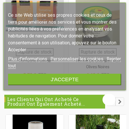
Ce site Web utilise ses propres cookies et ceux de
tiers pour améliorer nos services et vous montrer des
publicités liées à vos préférences en analysant vos
habitudes de navigation. Pour donner votre
consentement à son utilisation, appuyez sur le bouton
Accepter.
Rupture de stock
Rupture de stock
Plus d'informations
Personnaliser les cookies
Rejeter
Tomatine Poivron
Terrine De Charolais Aux
tout
Olives Noires
5,70 €
TTC
6,40 €
TTC
J'ACCEPTE
Les Clients Qui Ont Acheté Ce
Produit Ont Également Acheté...