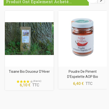
Produit Ont Également Acheté...
Tisane Bio Douceur D'Hiver
Poudre De Piment
D'Espelette AOP Bio
6,40 €
TTC
6,10 €
TTC