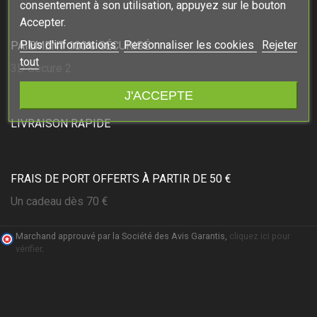
consentement à son utilisation, appuyez sur le bouton
Accepter.
Plus d'informations
Personnaliser les cookies
Rejeter
PAIEMENT 100% SÉCURISÉ
tout
3D Secure 2
J'ACCEPTE
LIVRAISON RAPIDE
FRAIS DE PORT OFFERTS À PARTIR DE 50 €
Un cadeau dès 70 €
Marchand approuvé par la Société des Avis Garantis,
cliquez ici pour
vérifier
.