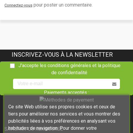
pour poster un commentaire.
Connectez-vous
INSCRIVEZ-VOUS À LA NEWSLETTER
J'accepte les conditions générales et la politique
de confidentialité
Paiements acceptés :
Ce site Web utilise ses propres cookies et ceux de
tiers pour améliorer nos services et vous montrer des
publicités liées à vos préférences en analysant vos
habitudes de navigation. Pour donner votre
SATISFAIT OU REMBOURSÉ