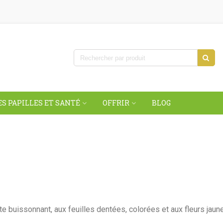
S PAPILLES ET SANTÉ
OFFRIR
BLOG
ste buissonnant, aux feuilles dentées, colorées et aux fleurs jaun