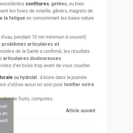
d’excellentes
confitures
,
gelées
, ou bien
ment les foies de volaille, gibiers, magrets de
e la fatigue
en consommant les baies nature
re d’eau, pendant 10 mn minimum à couvert)
s
problèmes articulaires et
nistère de la Santé a confirmé, les résultats
ns
articulaires douloureuses
.
évitez d’en boire trop avant de vous coucher.
lorale
ou hydrolat
: à boire dans la journée
sis s’utilise aussi en soin pour
tonifier votre
lades de fruits, compotes.
orer
Article suivant
s en
ment