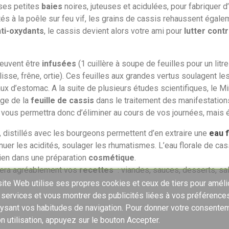
t ses petites
baies
noires, juteuses et acidulées, pour fabriquer 
utés à la poêle sur feu vif, les grains de cassis rehaussent égale
ti-oxydants
, le cassis devient alors votre ami pour
lutter contr
peuvent être
infusées
(1 cuillère à soupe de feuilles pour un lit
isse, frêne, ortie). Ces feuilles aux grandes vertus soulagent le
aux d’estomac. A la suite de plusieurs études scientifiques, le Mi
age de la
feuille de cassis
dans le traitement des manifestatio
e vous permettra donc d’éliminer au cours de vos journées, mais 
 distillés avec les bourgeons permettent d’en extraire une
eau f
énuer les acidités, soulager les rhumatismes. L’eau florale de cas
bien dans une préparation
cosmétique
.
umera agréablement vos
recettes
: viandes, sauces, desserts, sa
ite Web utilise ses propres cookies et ceux de tiers pour améli
 services et vous montrer des publicités liées à vos préférence
lysant vos habitudes de navigation. Pour donner votre consente
n utilisation, appuyez sur le bouton Accepter.