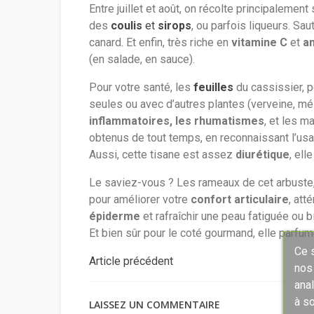
Entre juillet et août, on récolte principalemen
des
coulis
et
sirops
, ou parfois liqueurs. Sa
canard. Et enfin, très riche en
vitamine C
et
an
(en salade, en sauce).
Pour votre santé, les
feuilles
du
cassissier
, 
seules ou avec d’autres plantes (verveine, mél
inflammatoires, les rhumatismes
, et les m
obtenus de tout temps, en reconnaissant l’us
Aussi, cette tisane est assez
diurétique
, ell
Le saviez-vous ?
Les rameaux de cet arbuste,
pour améliorer votre
confort articulaire
, att
épiderme
et rafraîchir une peau fatiguée ou 
Et bien sûr pour le coté gourmand, elle parf
Ce s
Article précédent
nos
ana
à so
LAISSEZ UN COMMENTAIRE