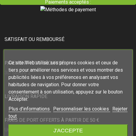
Paiements acceptés :
SATISFAIT OU REMBOURSÉ
Ce site Web utilise ses propres cookies et ceux de
PAIEMENT 100% SÉCURISÉ
tiers pour améliorer nos services et vous montrer des
3D Secure 2
publicités liées à vos préférences en analysant vos
habitudes de navigation. Pour donner votre
consentement à son utilisation, appuyez sur le bouton
LIVRAISON RAPIDE
Accepter.
Plus d'informations
Personnaliser les cookies
Rejeter
tout
FRAIS DE PORT OFFERTS À PARTIR DE 50 €
Un cadeau dès 70 €
J'ACCEPTE