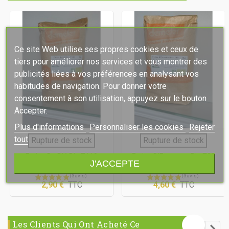
Ce site Web utilise ses propres cookies et ceux de
tiers pour améliorer nos services et vous montrer des
publicités liées à vos préférences en analysant vos
habitudes de navigation. Pour donner votre
consentement à son utilisation, appuyez sur le bouton
Accepter.
Plus d'informations
Personnaliser les cookies
Rejeter
tout
Rupture de stock
Rupture de stock
Farine De Blé Bio T110
Farine D'Epeautre Bio T80
J'ACCEPTE
2,90 €
TTC
4,60 €
TTC
Les Clients Qui Ont Acheté Ce