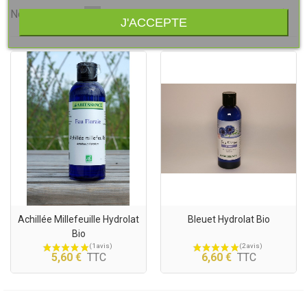
Sui
Nom, A à Z
1/3
J'ACCEPTE
Achillée Millefeuille Hydrolat
Bleuet Hydrolat Bio
Bio
5,60 €
TTC
6,60 €
TTC