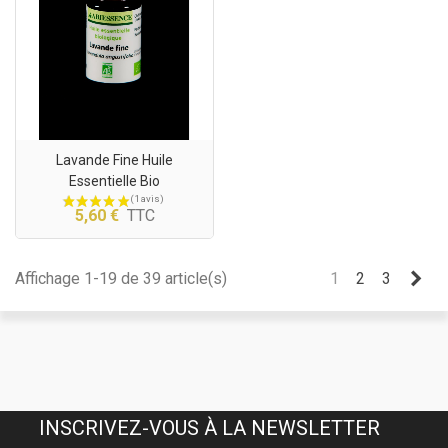
Lavande Fine Huile
Essentielle Bio
5,60 €
TTC
Sui
Affichage 1-19 de 39 article(s)
1
2
3
INSCRIVEZ-VOUS À LA NEWSLETTER
(1 avis)