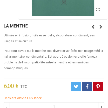
LA MENTHE
Utilisée en infusion, huile essentielle, alcoolature, condiment, ses
usages et sa culture.
Pour tout sa­voir sur la men­the, ses di­ver­ses va­rié­tés, son usa­ge mé­di­ci­
nal, ali­men­tai­re, condi­men­tai­re.
Est abordé également ici le fameux
problème de l’incompatibilité entre la menthe et les remèdes
homéopathiques.
6,00 €
TTC
Derniers articles en stock
-
+