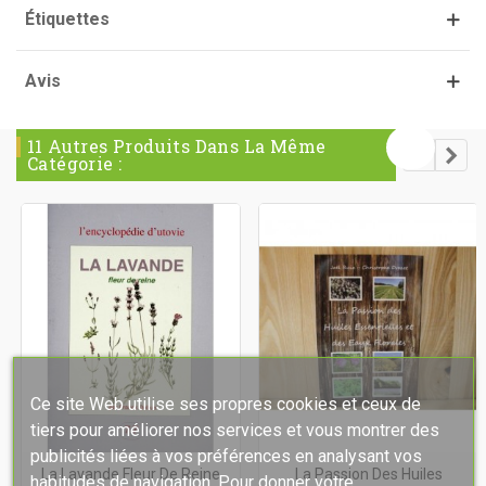
Étiquettes
Avis
11 Autres Produits Dans La Même
Catégorie :
Ce site Web utilise ses propres cookies et ceux de
tiers pour améliorer nos services et vous montrer des
publicités liées à vos préférences en analysant vos
La Lavande Fleur De Reine
La Passion Des Huiles
habitudes de navigation. Pour donner votre