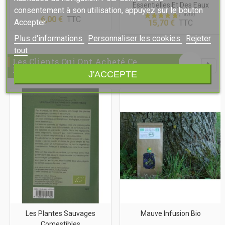
Essentielles Et Des Eaux
consentement à son utilisation, appuyez sur le bouton
Florales
6,00 €
TTC
Accepter.
15,70 €
TTC
Plus d'informations
Personnaliser les cookies
Rejeter
tout
Les Clients Qui Ont Acheté Ce
Produit Ont Également Acheté...
J'ACCEPTE
Les Plantes Sauvages
Mauve Infusion Bio
Comestibles