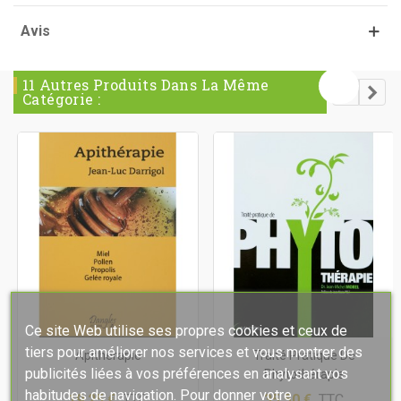
Avis
11 Autres Produits Dans La Même
Catégorie :
Ce site Web utilise ses propres cookies et ceux de
tiers pour améliorer nos services et vous montrer des
Apithérapie
Traité Pratique De
publicités liées à vos préférences en analysant vos
Phytothérapie
habitudes de navigation. Pour donner votre
19,25 €
TTC
35,50 €
TTC