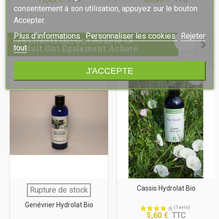
consentement à son utilisation, appuyez sur le bouton
Accepter.
Plus d'informations
Personnaliser les cookies
Rejeter
Les Clients Qui Ont Acheté Ce
Produit Ont Également Acheté...
tout
J'ACCEPTE
Cassis Hydrolat Bio
Rupture de stock
Genévrier Hydrolat Bio
5,60 €
TTC