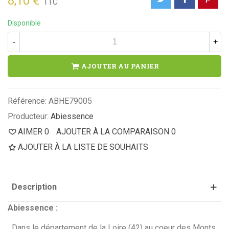
8,10 €
TTC
Disponible
-
+
AJOUTER AU PANIER
Référence:
ABHE79005
Producteur:
Abiessence
AIMER
0
AJOUTER À LA COMPARAISON
0
AJOUTER À LA LISTE DE SOUHAITS
Description
Abiessence :
Dans le département de la Loire (42) au coeur des Monts