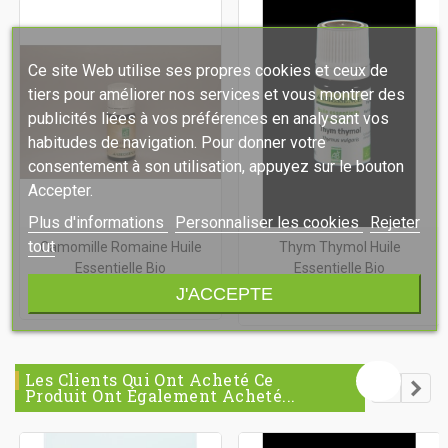
Ce site Web utilise ses propres cookies et ceux de
tiers pour améliorer nos services et vous montrer des
publicités liées à vos préférences en analysant vos
habitudes de navigation. Pour donner votre
consentement à son utilisation, appuyez sur le bouton
Accepter.
Plus d'informations
Personnaliser les cookies
Rejeter
tout
Camomille Romaine Huile
Thym Thymol Huile
Essentielle Bio
Essentielle Bio
J'ACCEPTE
25,30 €
TTC
7,00 €
TTC
Les Clients Qui Ont Acheté Ce
Produit Ont Également Acheté...