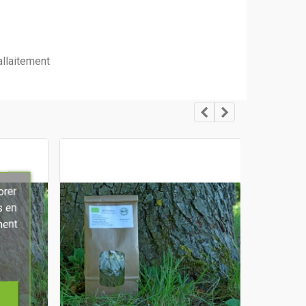
allaitement
orer
s en
ment