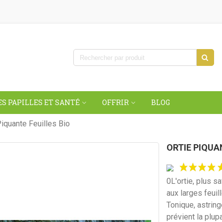
S PAPILLES ET SANTÉ
OFFRIR
BLOG
Piquante Feuilles Bio
ORTIE PIQUA
0L'ortie, plus s
aux larges feui
Tonique, astring
prévient la plup