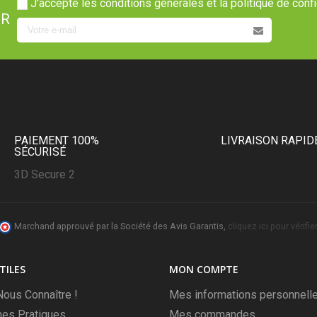
J'accepte les conditions générales et la politique de confi
ER
PAIEMENT 100%
LIVRAISON RAPID
SÉCURISÉ
3D Secure 2
Marchand approuvé par la Société des Avis Garantis,
cliquez ici pour vérifier
TILES
MON COMPTE
ous Connaître !
Mes informations personnell
hes Pratiques
Mes commandes