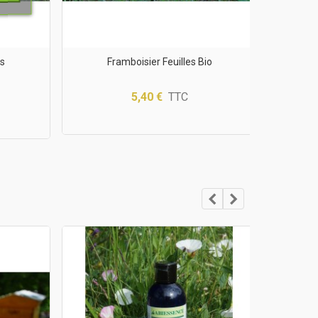
ns
Framboisier Feuilles Bio
Sarriet
5,40 €
TTC