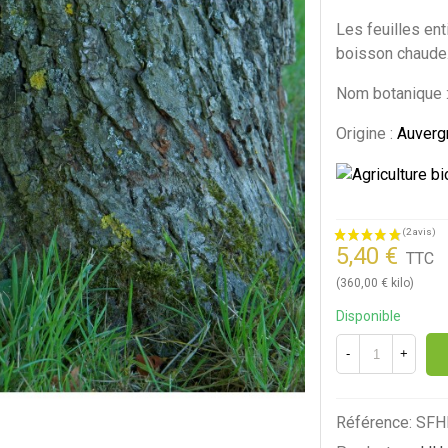
Les feuilles ent
boisson chaude
Nom botanique :
Origine :
Auverg
5,40 €
TTC
(360,00 € kilo)
Disponible
-
+
Référence:
SFH