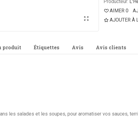
Producteur:
L'H
AIMER
0
A
AJOUTER À 
u produit
Étiquettes
Avis
Avis clients
dans les salades et les soupes, pour aromatiser vos sauces, terri