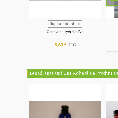
les Bio
Rupture de stock
Genévrier Hydrolat Bio
5,60 €
TTC
Les Clients Qui Ont Acheté Ce Produit O