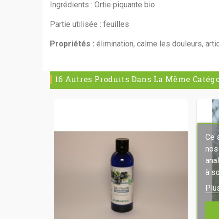
Ingrédients : Ortie piquante bio
Partie utilisée : feuilles
Propriétés :
élimination, calme les douleurs, arti
16 Autres Produits Dans La Même Catégor
Ce s
nos
ana
à so
Plu