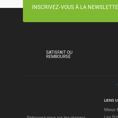
INSCRIVEZ-VOUS À LA NEWSLETT
SATISFAIT OU
REMBOURSÉ
LIENS U
Mieux N
Les fic
Retrouvez nous sur les réseaux