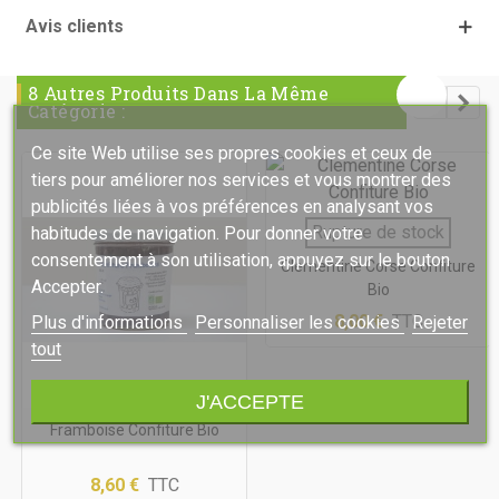
Avis clients
8 Autres Produits Dans La Même
Catégorie :
Ce site Web utilise ses propres cookies et ceux de
tiers pour améliorer nos services et vous montrer des
publicités liées à vos préférences en analysant vos
Rupture de stock
habitudes de navigation. Pour donner votre
consentement à son utilisation, appuyez sur le bouton
Clementine Corse Confiture
Accepter.
Bio
8,00 €
TTC
Plus d'informations
Personnaliser les cookies
Rejeter
tout
J'ACCEPTE
Framboise Confiture Bio
8,60 €
TTC