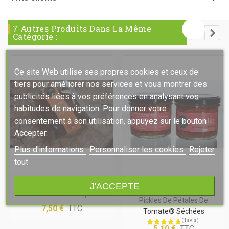
7 Autres Produits Dans La Même
Catégorie :
Ce site Web utilise ses propres cookies et ceux de
tiers pour améliorer nos services et vous montrer des
publicités liées à vos préférences en analysant vos
habitudes de navigation. Pour donner votre
consentement à son utilisation, appuyez sur le bouton
Accepter.
Plus d'informations
Personnaliser les cookies
Rejeter
tout
Pétales De Tomate®
Rupture de stock
J'ACCEPTE
Séchées - Provençale
Pickles De Pétales De
7,50 €
TTC
Tomate® Séchées
5,10 €
TTC