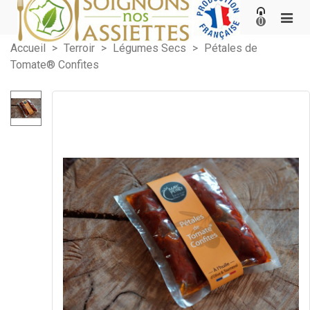
0
Accueil
>
Terroir
>
Légumes Secs
>
Pétales de
Tomate® Confites